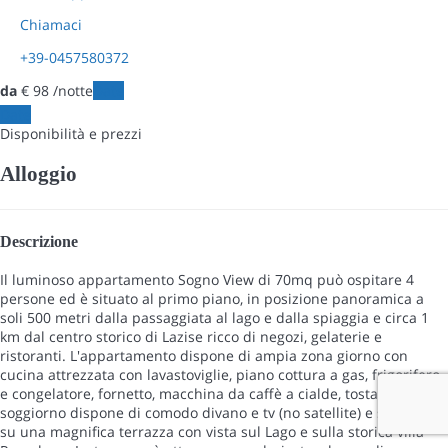
Chiamaci
+39-0457580372
da
€ 98
/notte
Date
Date
Disponibilità e prezzi
Alloggio
Descrizione
Il luminoso appartamento Sogno View di 70mq può ospitare 4
persone ed è situato al primo piano, in posizione panoramica a
soli 500 metri dalla passaggiata al lago e dalla spiaggia e circa 1
km dal centro storico di Lazise ricco di negozi, gelaterie e
ristoranti. L'appartamento dispone di ampia zona giorno con
cucina attrezzata con lavastoviglie, piano cottura a gas, frigorifero
e congelatore, fornetto, macchina da caffè a cialde, tostapane. Il
soggiorno dispone di comodo divano e tv (no satellite) e si affaccia
su una magnifica terrazza con vista sul Lago e sulla storica villa