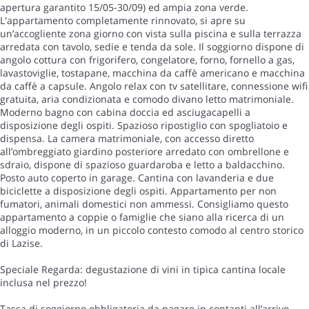
apertura garantito 15/05-30/09) ed ampia zona verde.
L'appartamento completamente rinnovato, si apre su
un’accogliente zona giorno con vista sulla piscina e sulla terrazza
arredata con tavolo, sedie e tenda da sole. Il soggiorno dispone di
angolo cottura con frigorifero, congelatore, forno, fornello a gas,
lavastoviglie, tostapane, macchina da caffè americano e macchina
da caffè a capsule. Angolo relax con tv satellitare, connessione wifi
gratuita, aria condizionata e comodo divano letto matrimoniale.
Moderno bagno con cabina doccia ed asciugacapelli a
disposizione degli ospiti. Spazioso ripostiglio con spogliatoio e
dispensa. La camera matrimoniale, con accesso diretto
all’ombreggiato giardino posteriore arredato con ombrellone e
sdraio, dispone di spazioso guardaroba e letto a baldacchino.
Posto auto coperto in garage. Cantina con lavanderia e due
biciclette a disposizione degli ospiti. Appartamento per non
fumatori, animali domestici non ammessi. Consigliamo questo
appartamento a coppie o famiglie che siano alla ricerca di un
alloggio moderno, in un piccolo contesto comodo al centro storico
di Lazise.
Speciale Regarda: degustazione di vini in tipica cantina locale
inclusa nel prezzo!
Tassa di soggiorno obbligatoria da pagare in contanti all’arrivo.