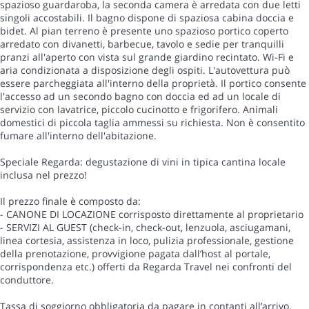
spazioso guardaroba, la seconda camera è arredata con due letti
singoli accostabili. Il bagno dispone di spaziosa cabina doccia e
bidet. Al pian terreno è presente uno spazioso portico coperto
arredato con divanetti, barbecue, tavolo e sedie per tranquilli
pranzi all'aperto con vista sul grande giardino recintato. Wi-Fi e
aria condizionata a disposizione degli ospiti. L'autovettura può
essere parcheggiata all'interno della proprietà. Il portico consente
l'accesso ad un secondo bagno con doccia ed ad un locale di
servizio con lavatrice, piccolo cucinotto e frigorifero. Animali
domestici di piccola taglia ammessi su richiesta. Non è consentito
fumare all'interno dell'abitazione.
Speciale Regarda: degustazione di vini in tipica cantina locale
inclusa nel prezzo!
Il prezzo finale è composto da:
- CANONE DI LOCAZIONE corrisposto direttamente al proprietario
- SERVIZI AL GUEST (check-in, check-out, lenzuola, asciugamani,
linea cortesia, assistenza in loco, pulizia professionale, gestione
della prenotazione, provvigione pagata dall’host al portale,
corrispondenza etc.) offerti da Regarda Travel nei confronti del
conduttore.
Tassa di soggiorno obbligatoria da pagare in contanti all’arrivo.