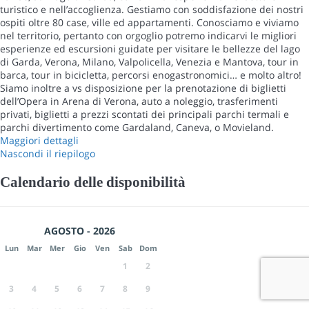
turistico e nell’accoglienza. Gestiamo con soddisfazione dei nostri
ospiti oltre 80 case, ville ed appartamenti. Conosciamo e viviamo
nel territorio, pertanto con orgoglio potremo indicarvi le migliori
esperienze ed escursioni guidate per visitare le bellezze del lago
di Garda, Verona, Milano, Valpolicella, Venezia e Mantova, tour in
barca, tour in bicicletta, percorsi enogastronomici… e molto altro!
Siamo inoltre a vs disposizione per la prenotazione di biglietti
dell’Opera in Arena di Verona, auto a noleggio, trasferimenti
privati, biglietti a prezzi scontati dei principali parchi termali e
parchi divertimento come Gardaland, Caneva, o Movieland.
Maggiori dettagli
Nascondi il riepilogo
Calendario delle disponibilità
AGOSTO - 2026
Lun
Mar
Mer
Gio
Ven
Sab
Dom
1
2
3
4
5
6
7
8
9